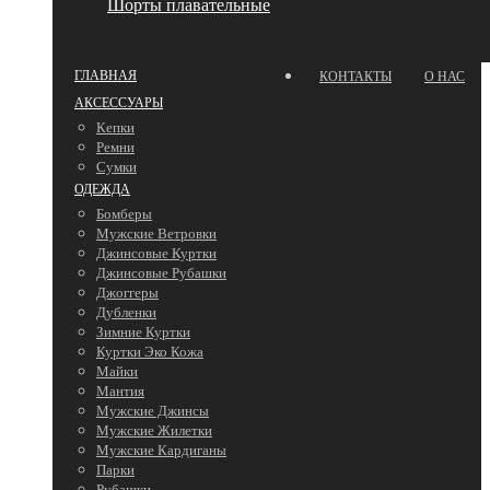
Шорты плавательные
ГЛАВНАЯ
КОНТАКТЫ
О НАС
АКСЕССУАРЫ
Кепки
Ремни
Сумки
ОДЕЖДА
Бомберы
Мужские Ветровки
Джинсовые Куртки
Джинсовые Рубашки
Джоггеры
Дубленки
Зимние Куртки
Куртки Эко Кожа
Майки
Мантия
Мужские Джинсы
Мужские Жилетки
Мужские Кардиганы
Парки
Рубашки