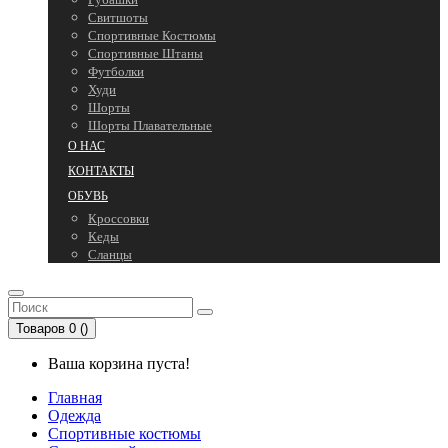
Свитшоты
Спортивные Костюмы
Спортивные Штаны
Футболки
Худи
Шорты
Шорты Плавательные
О НАС
КОНТАКТЫ
ОБУВЬ
Кроссовки
Кеды
Сланцы
Товаров 0 ()
Ваша корзина пуста!
Главная
Одежда
Спортивные костюмы