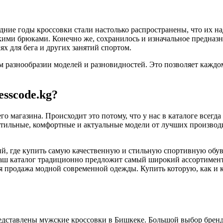
дние годы кроссовки стали настолько распространены, что их н
ми брюками. Конечно же, сохранилось и изначальное предназнач
ях для бега и других занятий спортом.
 разнообразии моделей и разновидностей. Это позволяет каждо
sscode.kg?
о магазина. Происходит это потому, что у нас в каталоге всег
тильные, комфортные и актуальные модели от лучших производит
ений, где купить самую качественную и стильную спортивную обув
 наш каталог традиционно предложит самый широкий ассортимен
ся продажа модной современной одежды. Купить которую, как и
дставлены мужские кроссовки в Бишкеке. Большой выбор брендов