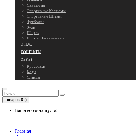
Свитшоты
Спортивные Костюмы
Спортивные Штаны
Футболки
Худи
Шорты
Шорты Плавательные
О НАС
КОНТАКТЫ
ОБУВЬ
Кроссовки
Кеды
Сланцы
Товаров 0 ()
Ваша корзина пуста!
Главная