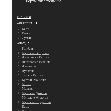
Шорты плавательные
ГЛАВНАЯ
АКСЕССУАРЫ
Кепки
Ремни
Сумки
ОДЕЖДА
Бомберы
Мужские Ветровки
Джинсовые Куртки
Джинсовые Рубашки
Джоггеры
Дубленки
Зимние Куртки
Куртки Эко Кожа
Майки
Мантия
Мужские Джинсы
Мужские Жилетки
Мужские Кардиганы
Парки
Рубашки